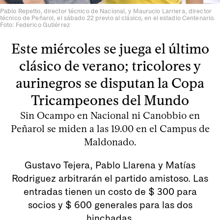
Pablo Repetto, director técnico de Nacional, y Maurucio Larriera, director
técnico de Peñarol, el sábado 22 previo al clásico, en el estadio Centenario.
Foto: Federico Gutiérrez
Este miércoles se juega el último
clásico de verano; tricolores y
aurinegros se disputan la Copa
Tricampeones del Mundo
Sin Ocampo en Nacional ni Canobbio en
Peñarol se miden a las 19.00 en el Campus de
Maldonado.
Gustavo Tejera, Pablo Llarena y Matías
Rodriguez arbitrarán el partido amistoso. Las
entradas tienen un costo de $ 300 para
socios y $ 600 generales para las dos
hinchadas.