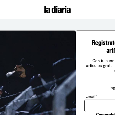
Registrat
art
Con tu cuen
artículos gratis
In
Email
*
Comprobá 