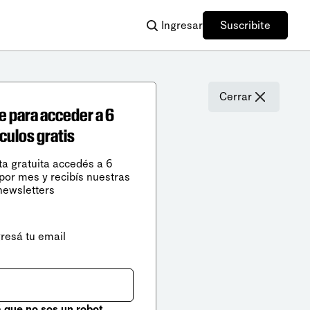
Ingresar
Suscribite
Cerrar
e para acceder a 6
ículos gratis
ta gratuita accedés a 6
 por mes y recibís nuestras
newsletters
gresá tu email
que no sos un robot