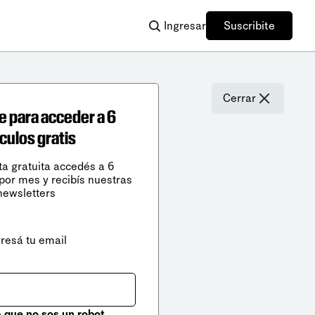
Ingresar
Suscribite
Cerrar
e para acceder a 6
ículos gratis
ta gratuita accedés a 6
 por mes y recibís nuestras
newsletters
gresá tu email
que no sos un robot