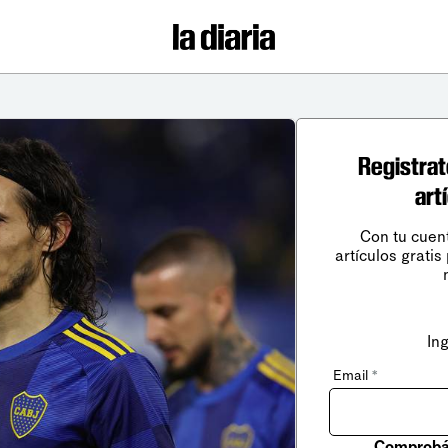
Registrat
art
Con tu cuen
artículos gratis
In
Email
*
Comprobá 