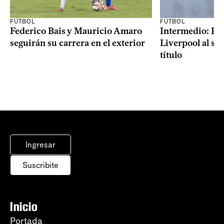
FÚTBOL
FÚTBOL
Federico Bais y Mauricio Amaro
Intermedio: Peñ
seguirán su carrera en el exterior
Liverpool al s
título
Ingresar
Suscribite
Inicio
Portada