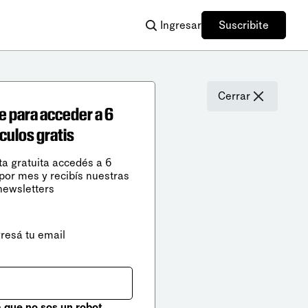
Ingresar
Suscribite
Cerrar
e para acceder a 6
ículos gratis
ta gratuita accedés a 6
 por mes y recibís nuestras
newsletters
gresá tu email
que no sos un robot