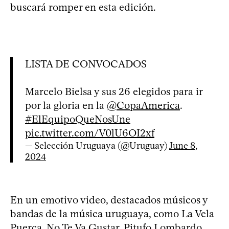
buscará romper en esta edición.
LISTA DE CONVOCADOS
Marcelo Bielsa y sus 26 elegidos para ir
por la gloria en la
@CopaAmerica
.
#ElEquipoQueNosUne
pic.twitter.com/V0lU6OI2xf
— Selección Uruguaya (@Uruguay)
June 8,
2024
En un emotivo video, destacados músicos y
bandas de la música uruguaya, como La Vela
Puerca, No Te Va Gustar, Pitufo Lombardo,