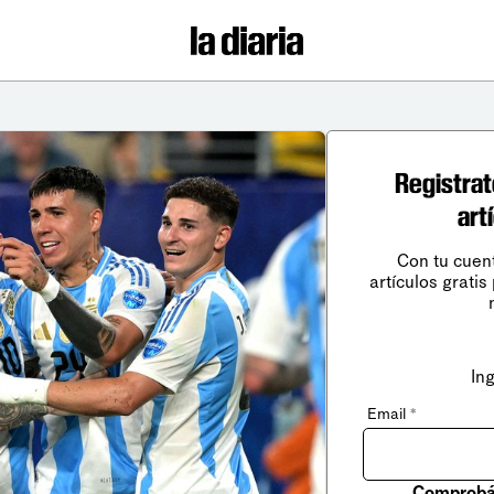
Registrat
art
Con tu cuen
artículos gratis
In
Email
*
Comprobá 