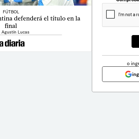
FÚTBOL
ina defenderá el título en la
final
: Agustín Lucas
o ing
in