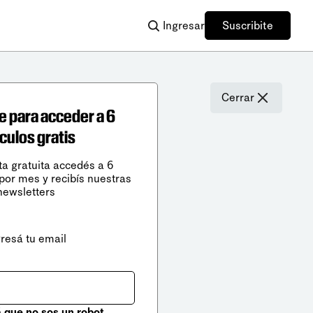
Ingresar
Suscribite
Cerrar
e para acceder a 6
ículos gratis
ta gratuita accedés a 6
 por mes y recibís nuestras
newsletters
gresá tu email
que no sos un robot