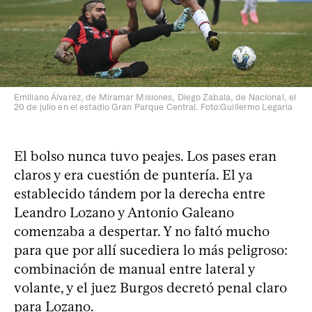
Emiliano Álvarez, de Miramar Misiones, Diego Zabala, de Nacional, el
20 de julio en el estadio Gran Parque Central. Foto:Guillermo Legaria
El bolso nunca tuvo peajes. Los pases eran
claros y era cuestión de puntería. El ya
establecido tándem por la derecha entre
Leandro Lozano y Antonio Galeano
comenzaba a despertar. Y no faltó mucho
para que por allí sucediera lo más peligroso:
combinación de manual entre lateral y
volante, y el juez Burgos decretó penal claro
para Lozano.