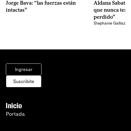
Jorge Bava: “las fuerzas están
Aldana Sabatel:
intactas”
que nunca tend
perdido”
Stephanie Galliazzi
Ingresar
Suscribite
Inicio
Portada