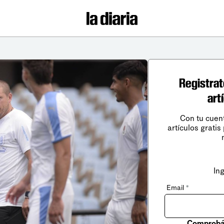
Registrat
art
Con tu cuen
artículos gratis
In
Email
*
Comprobá 