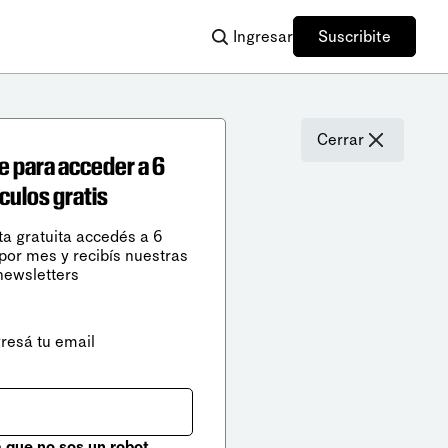
Ingresar
Suscribite
Cerrar
e para acceder a 6
ículos gratis
ta gratuita accedés a 6
 por mes y recibís nuestras
newsletters
gresá tu email
que no sos un robot