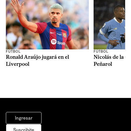
FÚTBOL
FÚTBOL
Ronald Araújo jugará en el
Nicolás de la C
Liverpool
Peñarol
Ingresar
Suscribite