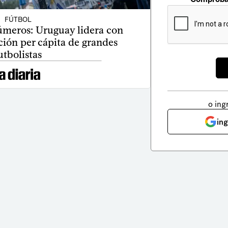
FÚTBOL
úmeros: Uruguay lidera con
ción per cápita de grandes
utbolistas
o ing
in