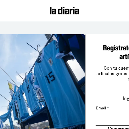
Registrat
art
Con tu cuen
artículos gratis
In
Email
*
Comprobá 