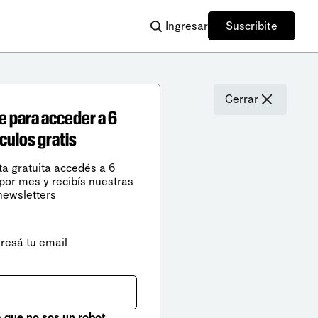
Ingresar
Suscribite
Cerrar
e para acceder a 6
ículos gratis
ta gratuita accedés a 6
 por mes y recibís nuestras
newsletters
gresá tu email
que no sos un robot