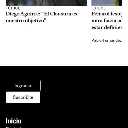
FÚTBOL
FÚTBOL
Diego Aguirre: “El Clausura es
Peñarol festejó 
nuestro objetivo”
mira hacia ade
estar definiendo
Pablo Fernández Ag
Ingresar
Suscribite
Inicio