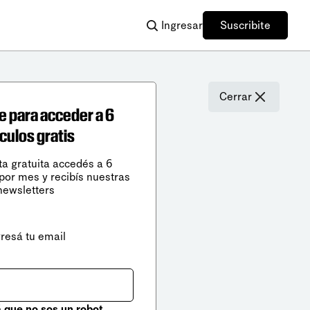
Ingresar
Suscribite
Cerrar
e para acceder a 6
ículos gratis
ta gratuita accedés a 6
 por mes y recibís nuestras
newsletters
gresá tu email
que no sos un robot