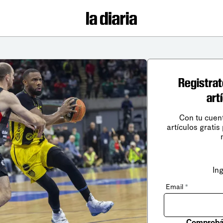
Registrat
art
Con tu cuen
artículos gratis
In
Email
*
Comprobá 