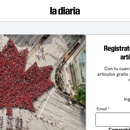
Registrat
art
Con tu cuen
artículos gratis
In
Email
*
Comprobá 