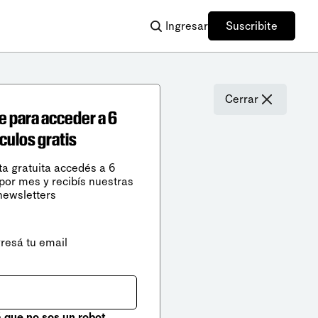
Ingresar
Suscribite
Cerrar
e para acceder a 6
ículos gratis
ta gratuita accedés a 6
 por mes y recibís nuestras
newsletters
gresá tu email
que no sos un robot