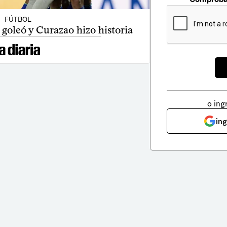
FÚTBOL
goleó y Curazao hizo historia
o ing
in