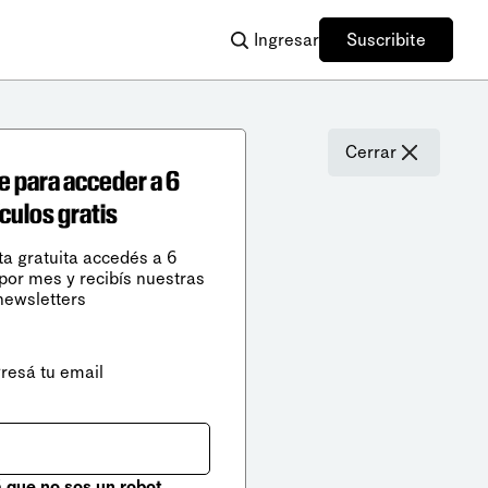
Ingresar
Suscribite
Cerrar
e para acceder a 6
ículos gratis
ta gratuita accedés a 6
 por mes y recibís nuestras
newsletters
gresá tu email
que no sos un robot