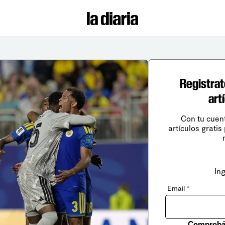
Registrat
art
Con tu cuen
artículos gratis
In
Email
*
Comprobá 