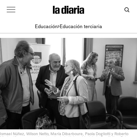
Educación
Educación terciaria
Ismael Núñez, Wilson Netto, María Dibarboure, Paola Dogliotti y Roberto