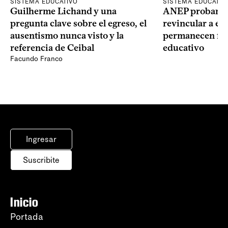
SISTEMA EDUCATIVO
SISTEMA EDUCATIV
Guilherme Lichand y una
ANEP probará u
pregunta clave sobre el egreso, el
revincular a es
ausentismo nunca visto y la
permanecen fue
referencia de Ceibal
educativo
Facundo Franco
Ingresar
Suscribite
Inicio
Portada