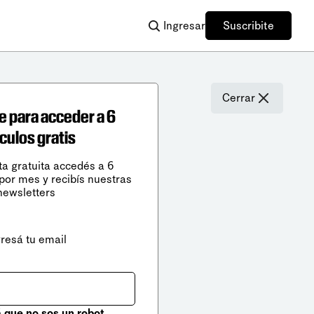
Ingresar
Suscribite
Cerrar
e para acceder a 6
ículos gratis
ta gratuita accedés a 6
 por mes y recibís nuestras
newsletters
gresá tu email
que no sos un robot