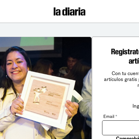
Registrat
art
Con tu cuen
artículos gratis
In
Email
*
Comprobá 