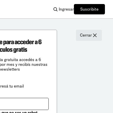
Ingresar
Suscribite
Cerrar
e para acceder a 6
ículos gratis
ta gratuita accedés a 6
 por mes y recibís nuestras
newsletters
gresá tu email
que no sos un robot