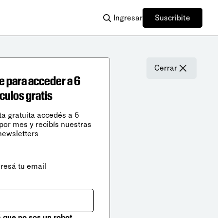
Ingresar
Suscribite
Cerrar
e para acceder a 6
ículos gratis
ta gratuita accedés a 6
 por mes y recibís nuestras
newsletters
gresá tu email
que no sos un robot