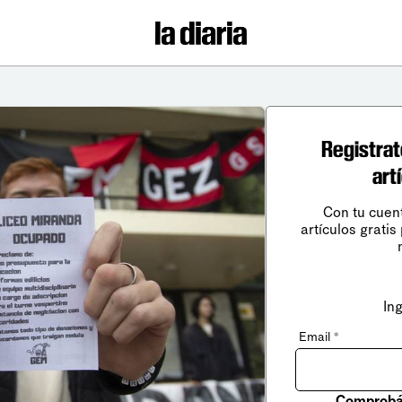
Registrat
art
Con tu cuen
artículos gratis
In
Email
*
Comprobá 