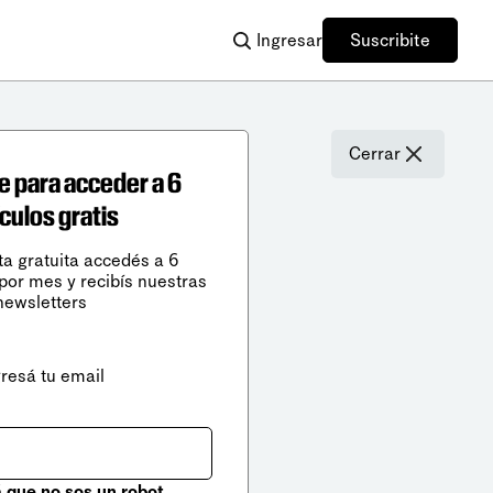
Ingresar
Suscribite
Cerrar
e para acceder a 6
ículos gratis
ta gratuita accedés a 6
 por mes y recibís nuestras
newsletters
gresá tu email
que no sos un robot