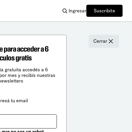
Ingresar
Suscribite
Cerrar
e para acceder a 6
ículos gratis
ta gratuita accedés a 6
 por mes y recibís nuestras
newsletters
gresá tu email
que no sos un robot