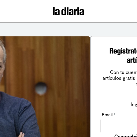
Registrat
art
Con tu cuen
artículos gratis
In
Email
*
Comprobá 