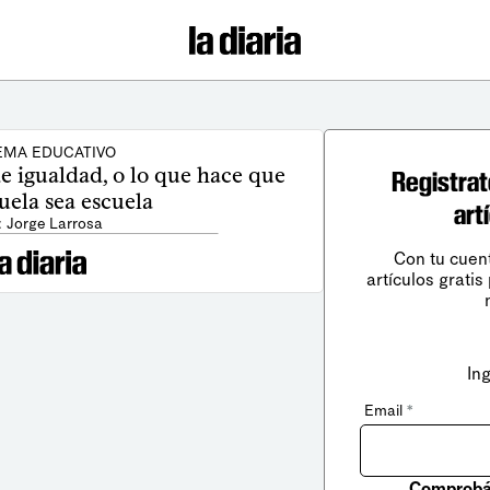
EMA EDUCATIVO
e igualdad, o lo que hace que
Registrat
uela sea escuela
art
: Jorge Larrosa
Con tu cuen
artículos gratis
In
Email
*
Comprobá 