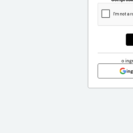
o ing
in