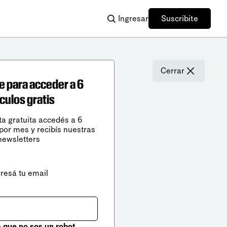
Ingresar
Suscribite
Cerrar
e para acceder a 6
ículos gratis
ta gratuita accedés a 6
 por mes y recibís nuestras
newsletters
gresá tu email
que no sos un robot