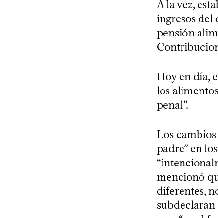
A la vez, est
ingresos del
pensión alim
Contribucion
Hoy en día, e
los alimentos
penal”.
Los cambios 
padre” en lo
“intencionalm
mencionó que
diferentes, n
subdeclaran 