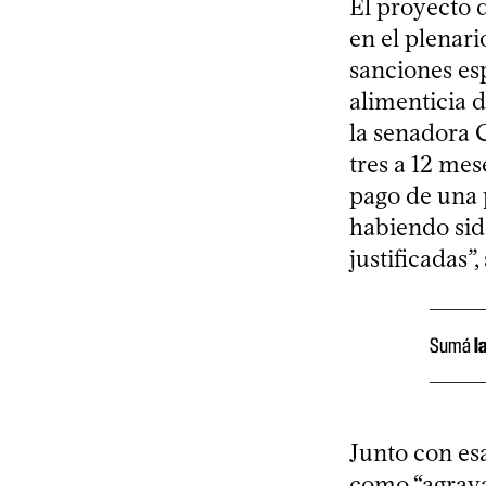
El proyecto 
en el plenar
sanciones es
alimenticia d
la senadora 
tres a 12 mes
pago de una 
habiendo sid
justificadas”
Sumá
l
Junto con esa
como “agrava