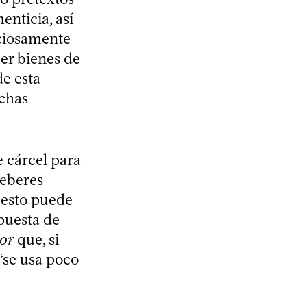
enticia, así
iciosamente
cer bienes de
e esta
ichas
e cárcel para
deberes
n esto puede
opuesta de
or
que, si
 “se usa poco