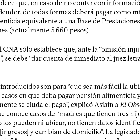
ablece que, en caso de no contar con informaci
 deudor, de todas formas deberá pagar como 
enticia equivalente a una Base de Prestaciones
es (actualmente 5.660 pesos).
l CNA sólo establece que, ante la “omisión inju
”, se debe “dar cuenta de inmediato al juez letr
introducidos son para “que sea más fácil la ub
s casos en que deba pagar pensión alimenticia 
ente se eluda el pago”, explicó Asiaín a
El Obs
 conoce casos de “madres que tienen tres hij
o los pueden ni ubicar, no tienen datos identific
[ingresos] y cambian de domicilio”. La legislad