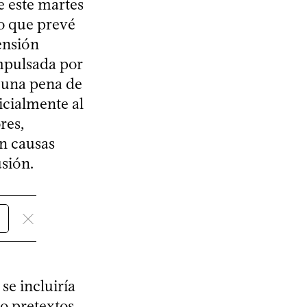
e este martes
vo que prevé
ensión
impulsada por
 una pena de
icialmente al
res,
in causas
usión.
se incluiría
 o pretextos