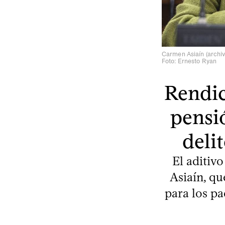
Carmen Asiaín (archiv
Foto: Ernesto Ryan
Rendic
pensi
deli
El aditiv
Asiaín, qu
para los pa