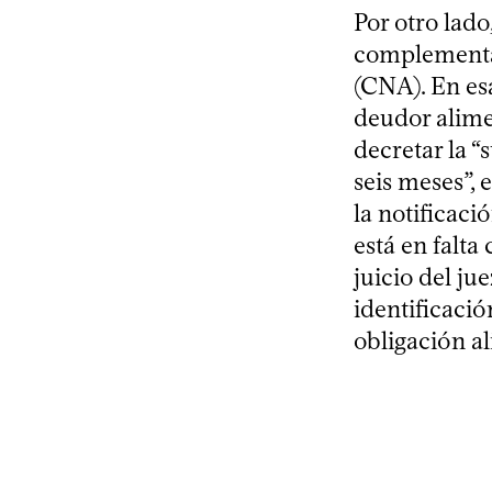
Por otro lad
complementar
(CNA). En esa
deudor alimen
decretar la “
seis meses”, 
la notificaci
está en falta
juicio del ju
identificació
obligación al