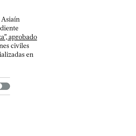
, Asiaín
diente
za”, aprobado
es civiles
ializadas en