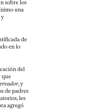
ón sobre los
mínimo una
 y
stificada de
ado en lo
icación del
y que
ervador
, y
os de padres
atorios, les
ora agregó