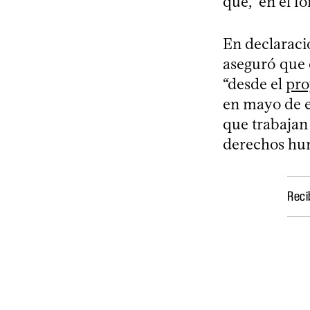
que, “en el fo
En declaraci
aseguró que 
“desde el
pro
en mayo de e
que trabajan 
derechos hum
Reci