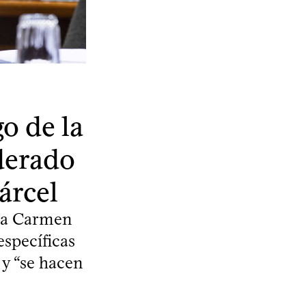
o de la
derado
árcel
sta Carmen
específicas
 y “se hacen