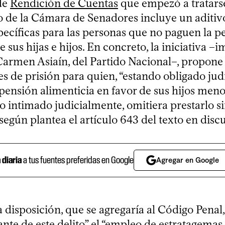
de
Rendición de Cuentas
que empezó a tratars
io de la Cámara de Senadores incluye un aditi
pecíficas para las personas que no paguen la p
e sus hijas e hijos. En concreto, la iniciativa –
Carmen Asiaín, del Partido Nacional–, propone
es de prisión para quien, “estando obligado jud
pensión alimenticia en favor de sus hijos meno
o intimado judicialmente, omitiera prestarlo s
, según plantea el artículo 643 del texto en disc
a diaria
a tus fuentes preferidas en Google
Agregar en Google
 disposición, que se agregaría al Código Penal, 
nte de este delito” el “empleo de estratagemas