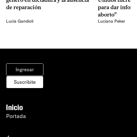
género en dictadura y la ausencia
Unidos increme
de reparación
para dar infor
aborto”
Lucía Gandioli
Luciana Peker
Ingresar
Suscribite
Inicio
Portada