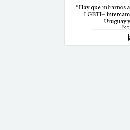
“Hay que mirarnos al 
LGBTI+ intercamb
Uruguay y 
Por: