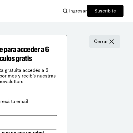
Ingresar
Suscribite
Cerrar
e para acceder a 6
ículos gratis
ta gratuita accedés a 6
 por mes y recibís nuestras
newsletters
gresá tu email
que no sos un robot