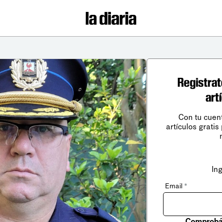
Registrat
art
Con tu cuen
artículos gratis
In
Email
*
Comprobá 