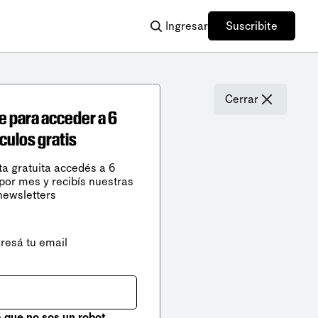
Ingresar
Suscribite
Cerrar
e para acceder a 6
ículos gratis
ta gratuita accedés a 6
 por mes y recibís nuestras
newsletters
gresá tu email
que no sos un robot