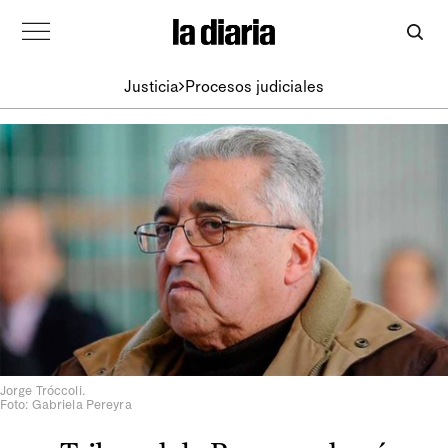
Justicia
Procesos judiciales
Jorge Tróccoli.
Foto: Gabriela Pereyra