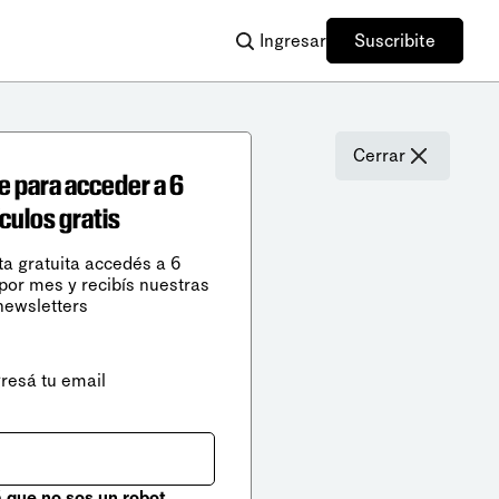
Ingresar
Suscribite
Cerrar
e para acceder a 6
ículos gratis
ta gratuita accedés a 6
 por mes y recibís nuestras
newsletters
gresá tu email
que no sos un robot