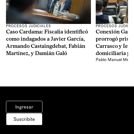
PROCESOS JUDICIALES
PROCESOS JUDICIA
Caso Cardama: Fiscalía identificó
Conexión Ganad
como indagados a Javier García,
prorrogó prisió
Armando Castaingdebat, Fabián
Carrasco y Iew
Martínez, y Damián Galó
domiciliaria pa
Pablo Manuel Ménd
Ingresar
Suscribite