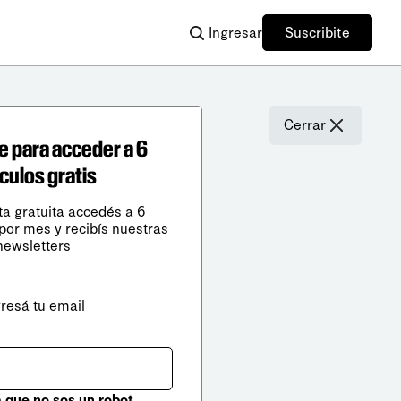
Ingresar
Suscribite
Cerrar
e para acceder a 6
ículos gratis
ta gratuita accedés a 6
 por mes y recibís nuestras
newsletters
gresá tu email
que no sos un robot