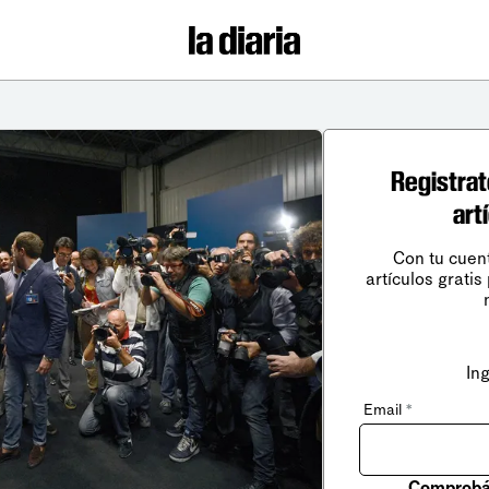
Registrat
art
Con tu cuen
artículos gratis
In
Email
*
Comprobá 