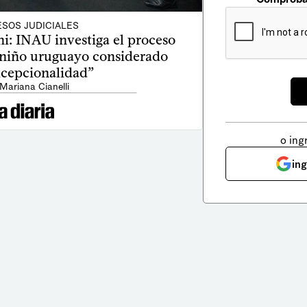
SOS JUDICIALES
i: INAU investiga el proceso
 niño uruguayo considerado
xcepcionalidad”
 Mariana Cianelli
o ing
in