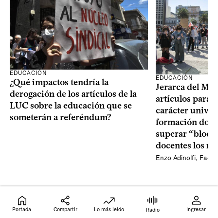
EDUCACIÓN
EDUCACIÓN
¿Qué impactos tendría la
Jerarca del ME
derogación de los artículos de la
artículos para f
LUC sobre la educación que se
carácter univers
someterán a referéndum?
formación doce
superar “bloque
docentes los re
Enzo Adinolfi
,
Facun
Portada
Compartir
Lo más leído
Ingresar
Radio