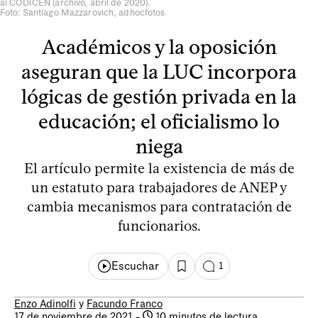
al CODICEN (archivo, abril de 2020).
Foto: Santiago Mazzarovich, adhocfotos
Académicos y la oposición
aseguran que la LUC incorpora
lógicas de gestión privada en la
educación; el oficialismo lo
niega
El artículo permite la existencia de más de
un estatuto para trabajadores de ANEP y
cambia mecanismos para contratación de
funcionarios.
Escuchar
1
Enzo Adinolfi
y
Facundo Franco
17 de noviembre de 2021
-
10 minutos de lectura