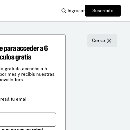
Ingresar
Suscribite
Cerrar
e para acceder a 6
ículos gratis
ta gratuita accedés a 6
 por mes y recibís nuestras
newsletters
gresá tu email
que no sos un robot