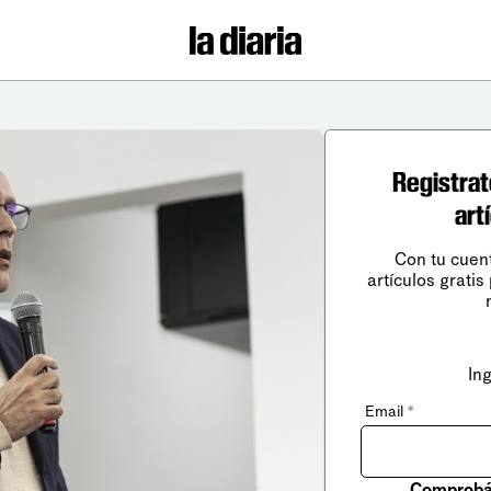
Registrat
art
Con tu cuen
artículos gratis
In
Email
*
Comprobá 