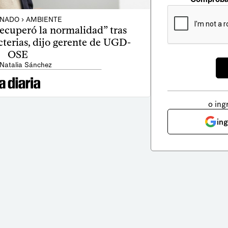
NADO › AMBIENTE
ecuperó la normalidad” tras
cterias, dijo gerente de UGD-
OSE
 Natalia Sánchez
o ing
in