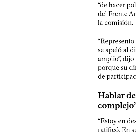
“de hacer pol
del Frente Am
la comisión.
“Represento a
se apeló al d
amplio”, dijo
porque su dir
de participac
Hablar de 
complejo
“Estoy en de
ratificó. En 