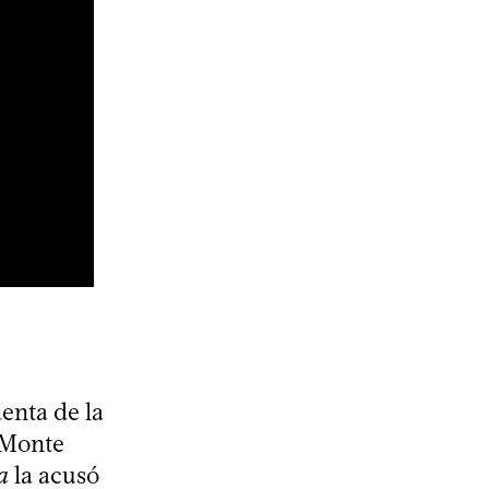
enta de la
 Monte
a
la acusó