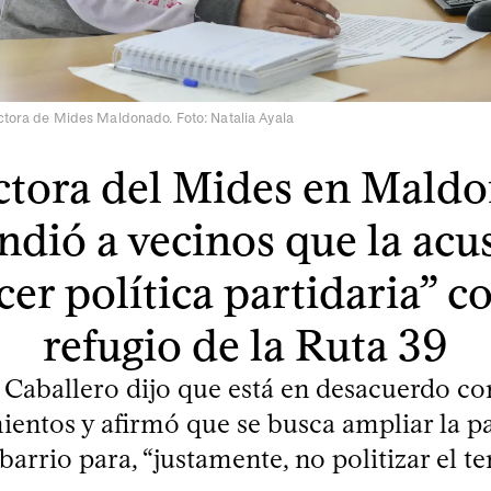
ctora de Mides Maldonado. Foto: Natalia Ayala
ctora del Mides en Mald
ndió a vecinos que la acu
cer política partidaria” co
refugio de la Ruta 39
 Caballero dijo que está en desacuerdo co
entos y afirmó que se busca ampliar la p
 barrio para, “justamente, no politizar el te