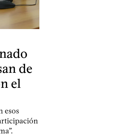
onado
san de
n el
n esos
articipación
ma”.