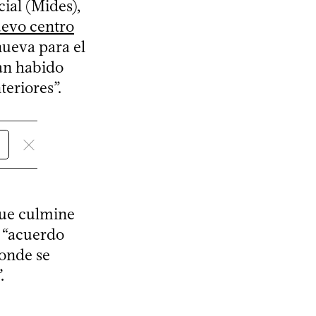
ial (Mides),
uevo centro
nueva para el
an habido
teriores”.
 que culmine
 “acuerdo
donde se
.