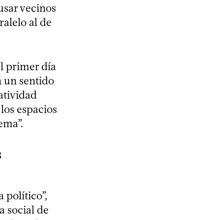
 usar vecinos
alelo al de
el primer día
n un sentido
atividad
 los espacios
ema”.
s
político”,
a social de