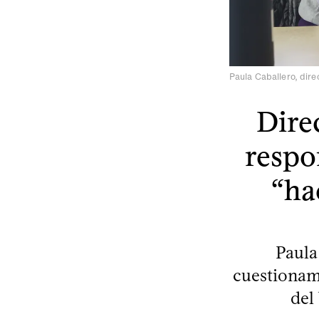
Paula Caballero, dire
Dire
respo
“ha
Paula
cuestionami
del