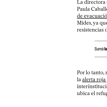
La directora 
Paula Caballe
de evacuació
Mides, ya qu
resistencias 
Sumá
l
Por lo tanto,
la
alerta roj
interinstitu
ubica el refu