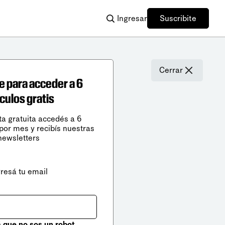
Ingresar
Suscribite
Cerrar
e para acceder a 6
ículos gratis
ta gratuita accedés a 6
 por mes y recibís nuestras
newsletters
gresá tu email
que no sos un robot