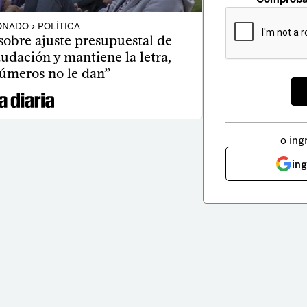
NADO › POLÍTICA
sobre ajuste presupuestal de
caudación y mantiene la letra,
números no le dan”
o ing
in