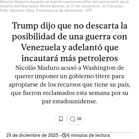
Nicolás Maduro durante un evento conmemorativo del aniversario de la
muerte del libertador Simón Bolívar, el 17 de diciembre, en Caracas.
Foto: Wendys Olivo, Presidencia de Venezuela, AFP
Trump dijo que no descarta la
posibilidad de una guerra con
Venezuela y adelantó que
incautará más petroleros
Nicolás Maduro acusó a Washington de
querer imponer un gobierno títere para
apropiarse de los recursos que tiene su país,
que fueron reclamados esta semana por su
par estadounidense.
10
19 de diciembre de 2025
-
6 minutos de lectura