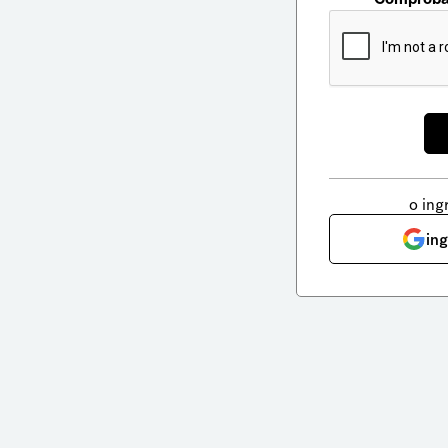
o ing
in