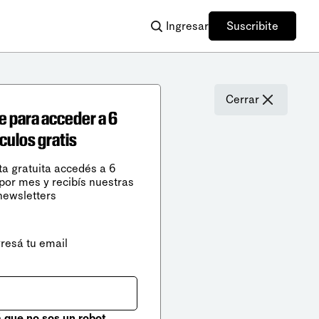
Ingresar
Suscribite
Cerrar
e para acceder a 6
ículos gratis
ta gratuita accedés a 6
 por mes y recibís nuestras
newsletters
gresá tu email
que no sos un robot