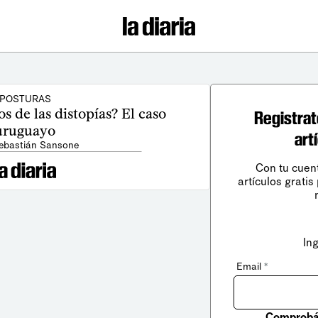
POSTURAS
s de las distopías? El caso
Registrat
uruguayo
art
Sebastián Sansone
Con tu cuen
artículos gratis
In
Email
*
Comprobá 