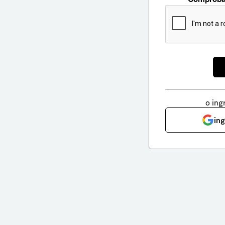
o ing
in