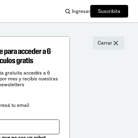
Ingresar
Suscribite
Cerrar
e para acceder a 6
ículos gratis
ta gratuita accedés a 6
 por mes y recibís nuestras
newsletters
gresá tu email
que no sos un robot