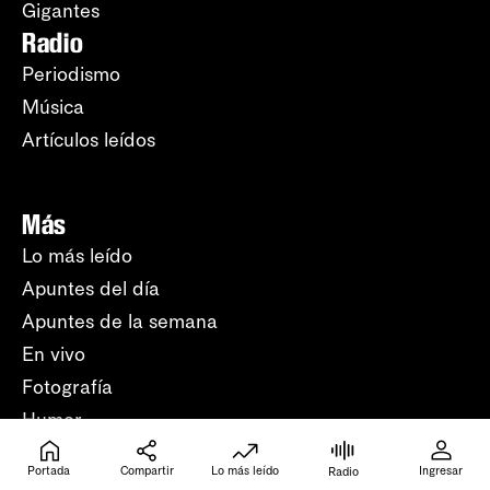
Gigantes
Radio
Periodismo
Música
Artículos leídos
Más
Lo más leído
Apuntes del día
Apuntes de la semana
En vivo
Fotografía
Humor
Crucigramas
Portada
Compartir
Lo más leído
Ingresar
Radio
Beneficios