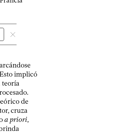
 Francia
marcándose
 Esto implicó
 teoría
procesado.
teórico de
tor, cruza
do
a priori
,
 brinda