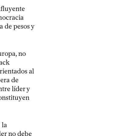
nfluyente
emocracia
ma de pesos y
uropa, no
pack
orientados al
 era de
tre líder y
onstituyen
 la
der no debe