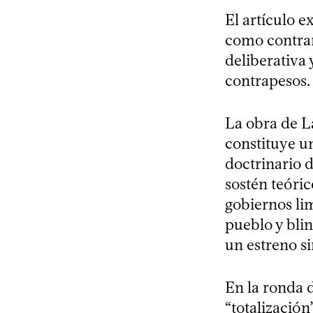
El artículo 
como contrari
deliberativa 
contrapesos.
La obra de L
constituye u
doctrinario d
sostén teóric
gobiernos lim
pueblo y bli
un estreno s
En la ronda d
“totalizació