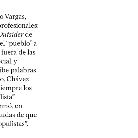
o Vargas,
rofesionales:
Outsider
de
el “pueblo” a
 fuera de las
ial, y
ribe palabras
lo, Chávez
 siempre los
ista”
irmó, en
 dudas de que
pulistas”.