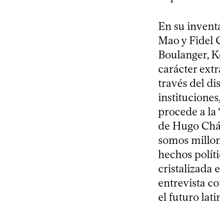
En su inventa
Mao y Fidel 
Boulanger, K
carácter extr
través del di
instituciones
procede a la 
de Hugo Cháv
somos millone
hechos políti
cristalizada 
entrevista c
el futuro lat