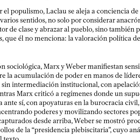
r el populismo, Laclau se aleja a conciencia de 
arios sentidos, no solo por considerar anacrón
or de clase y abrazar al pueblo, sino también 
, que él no menciona: la valoración política d
ión sociológica, Marx y Weber manifiestan sensi
re la acumulación de poder en manos de líder
 sin intermediación institucional, con apelació
ientras Marx criticó a regímenes donde un supu
 ante sí, con apoyaturas en la burocracia civil, 
concentrando poderes y movilizando sectores po
capturados desde arriba, Weber se mostró procl
ollos de la “presidencia plebiscitaria”, cuyo aná
l texto.