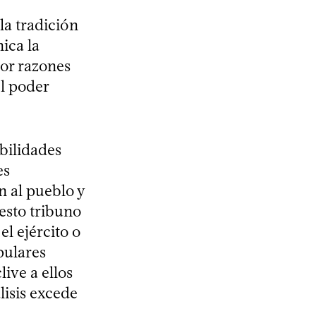
la tradición
ica la
por razones
el poder
bilidades
es
n al pueblo y
esto tribuno
el ejército o
pulares
ive a ellos
lisis excede