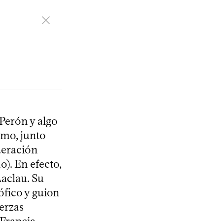
Perón y algo
smo, junto
deración
). En efecto,
Laclau. Su
ófico y guion
uerzas