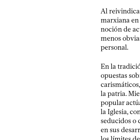
Al reivindica
marxiana en v
noción de act
menos obvias
personal.
En la tradic
opuestas sob
carismáticos,
la patria. M
popular actúa
la Iglesia, 
seducidos o 
en sus desarr
los límites de