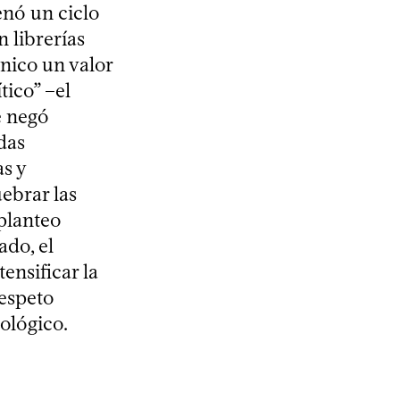
enó un ciclo
n librerías
ánico un valor
tico” –el
e negó
das
as y
uebrar las
 planteo
ado, el
ensificar la
respeto
ológico.