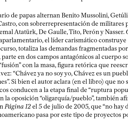
rio de papas alternan Benito Mussolini, Getúli
Castro, con sobrerrepresentación de militares p
emal Atatürk, De Gaulle, Tito, Perón y Nasser.
aparlamentario, el líder carismático construye 
scurso, totaliza las demandas fragmentadas por
, parte en dos campos antagónicos al cuerpo soc
“fusión” con la masa, figura retórica que reesc
ez: “Chávez ya no soy yo, Chávez es un pueb
s”. Si bien el autor aclara (en el libro) que no
cos conducen a la etapa final de “ruptura popul
en la oposición “oligarquía/pueblo”, también af
on
Página 12
el 5 de julio de 2005, que “no hay
inoamericano pasa por este tipo de proyectos po