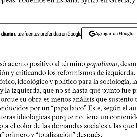
ropeas: Podemos en España, Syriza en Grecia, y
a diaria
a tus fuentes preferidas en Google
Agregar en Google
osó acento positivo al término
populismo
, des
ión y criticando los reformismos de izquierda.
rico, ideológico y político para la sociología, la
y la izquierda, que no sé hasta qué punto fue 
porque su obra es menos análisis que sustento 
ducidos por un “papa laico”. Este, según el au
onteras ideológicas porque no tiene un conteni
ta el color de las demandas sociales a las que
” primero y “totalización” después.