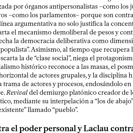
izada por órganos antipersonalistas –como los j
vos –como los parlamentos– porque son contrar
línea argumentativa no solo justifica la concen
arta el mecanismo demoliberal de pesos y cont
cha la democracia deliberativa como dimensi
populista”. Asimismo, al tiempo que recupera 
scarta la de “clase social”, niega el protagonis
ialismo histórico reconoce a las masas, el pos
orizontal de actores grupales, y la disciplina h
 trama de actores y procesos, endosándolo en
e.
Revival
del demiurgo platónico creador de lo 
tico, mediante su interpelación a “los de abajo”
existente” llamado “pueblo”.
ra el poder personal y Laclau cont