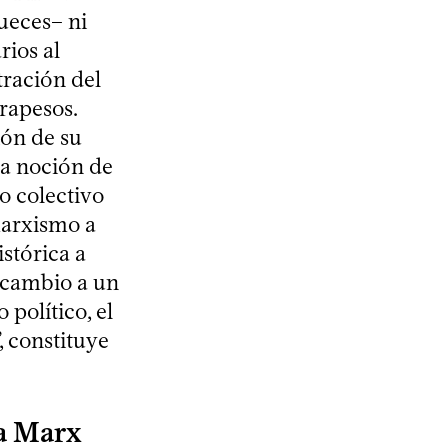
ueces– ni
ios al
tración del
rapesos.
ón de su
la noción de
mo colectivo
marxismo a
istórica a
 cambio a un
político, el
, constituye
ra Marx