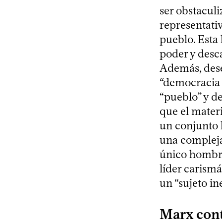
ser obstacul
representati
pueblo. Esta 
poder y desc
Además, dese
“democracia 
“pueblo” y de
que el mater
un conjunto h
una compleja
único hombr
líder carismá
un “sujeto in
Marx cont