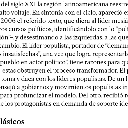
del siglo XXI la región latinoamericana reestr
alto voltaje. En sintonía con el ciclo, apareció e
2006 el referido texto, que diera al líder mesi
ros cursos políticos, identificándolo con lo “polí
tión”–, y desestimando a las izquierdas, a las qu
cambio. El líder populista, portador de “deman
insatisfechas”, una vez que logra representarl
l pueblo en actor político”, tiene razones para q
: estas obstruyen el proceso transformador. El
oma y daca con los líderes populistas. De un l
nsejó a gobiernos y movimientos populistas int
para profundizar el modelo. Del otro, recibió 
de los protagonistas en demanda de soporte ide
lásicos