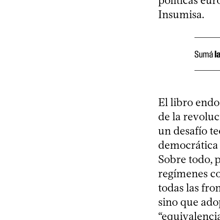
políticas eu
Insumisa.
Sumá
l
El libro end
de la revoluc
un desafío teó
democrática 
Sobre todo, 
regímenes con
todas las fr
sino que adop
“equivalencia