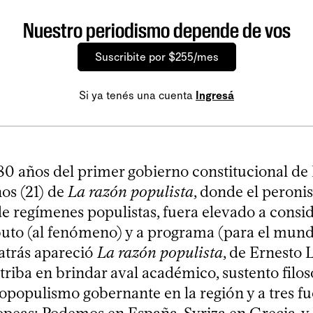
Nuestro periodismo depende de vos
Suscribite por $255/mes
Si ya tenés una cuenta
Ingresá
0 años del primer gobierno constitucional de 
os (21) de
La razón populista
, donde el peroni
 de regímenes populistas, fuera elevado a consi
ibuto (al fenómeno) y a programa (para el mundo
atrás apareció
La razón populista
, de Ernesto 
triba en brindar aval académico, sustento filos
eopopulismo gobernante en la región y a tres f