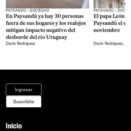
PAYSANDÚ › SOCIEDAD
PAYSANDÚ › SOCIE
En Paysandú ya hay 30 personas
El papa León XI
fuera de sus hogares y los realojos
Paysandú el sá
mitigan impacto negativo del
noviembre
desborde del río Uruguay
Darío Rodríguez
Darío Rodríguez
,
Ma
Ingresar
Suscribite
Inicio