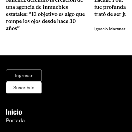
Sánchez defendió la creación de
Lacalle Pou: “N
una agencia de inmuebles
fue profundame
estatales: “El objetivo es algo que
trató de ser jus
rompe los ojos desde hace 30
años”
Ignacio Martínez
Ingresar
Suscribite
Inicio
Portada