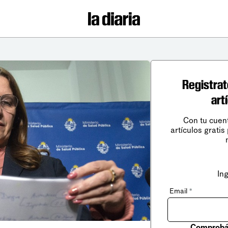
Registrat
art
Con tu cuen
artículos gratis
In
Email
*
Comprobá 