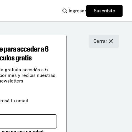
Ingresar
Suscribite
Cerrar
e para acceder a 6
ículos gratis
ta gratuita accedés a 6
 por mes y recibís nuestras
newsletters
gresá tu email
que no sos un robot