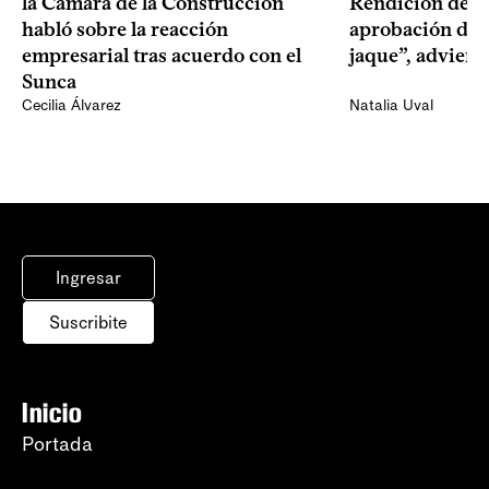
la Cámara de la Construcción
Rendición de Cu
habló sobre la reacción
aprobación del 
empresarial tras acuerdo con el
jaque”, adviert
Sunca
Cecilia Álvarez
Natalia Uval
Ingresar
Suscribite
Inicio
Portada