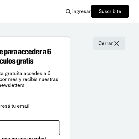
Ingresar
Suscribite
Cerrar
e para acceder a 6
ículos gratis
ta gratuita accedés a 6
 por mes y recibís nuestras
newsletters
gresá tu email
que no sos un robot