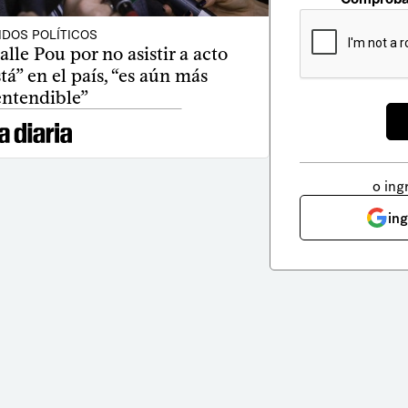
IDOS POLÍTICOS
alle Pou por no asistir a acto
stá” en el país, “es aún más
entendible”
o ing
in