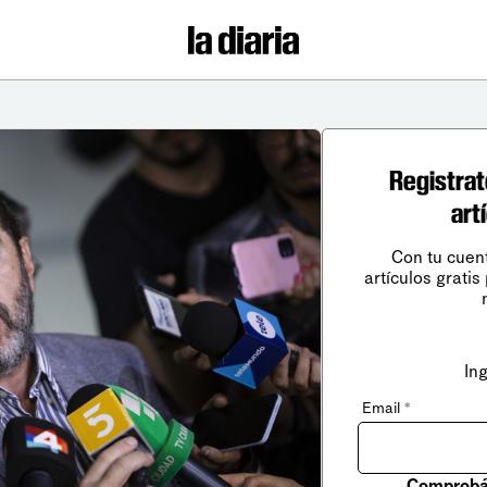
Registrat
art
Con tu cuen
artículos gratis
In
Email
*
Comprobá 