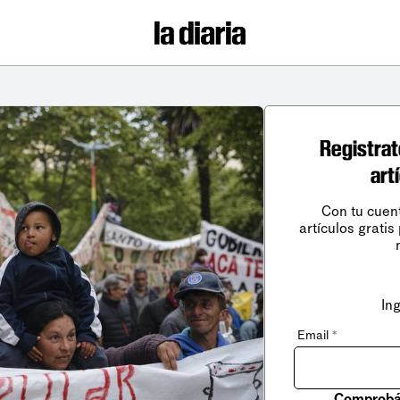
Registrat
art
Con tu cuen
artículos gratis
In
Email
*
Comprobá 