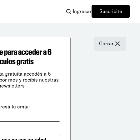
Ingresar
Suscribite
Cerrar
e para acceder a 6
ículos gratis
ta gratuita accedés a 6
 por mes y recibís nuestras
newsletters
gresá tu email
que no sos un robot