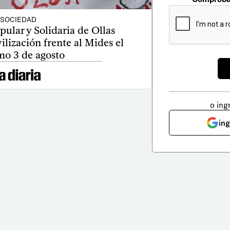
SOCIEDAD
ular y Solidaria de Ollas
lización frente al Mides el
mo 3 de agosto
o ing
in