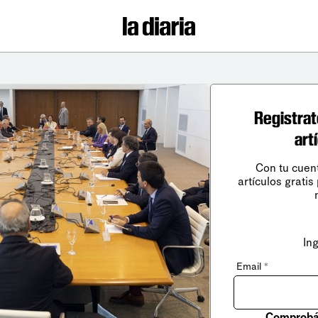
Registrat
art
Con tu cuen
artículos gratis
In
Email
*
Comprobá 