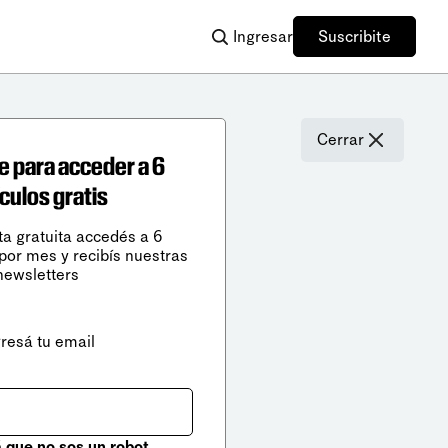
Ingresar
Suscribite
Cerrar
e para acceder a 6
ículos gratis
ta gratuita accedés a 6
 por mes y recibís nuestras
newsletters
gresá tu email
que no sos un robot