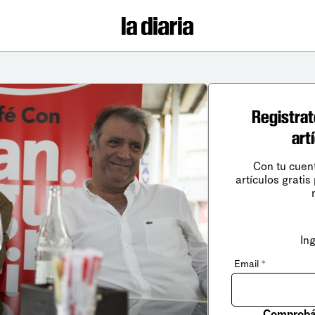
Registrat
art
Con tu cuen
artículos gratis
In
Email
*
Comprobá 