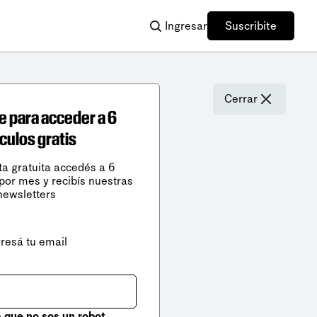
Ingresar
Suscribite
Cerrar
e para acceder a 6
ículos gratis
ta gratuita accedés a 6
 por mes y recibís nuestras
newsletters
gresá tu email
que no sos un robot