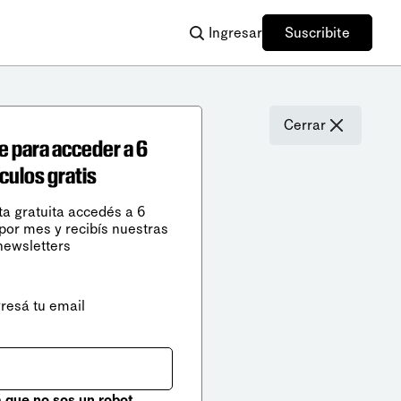
Ingresar
Suscribite
Cerrar
e para acceder a 6
ículos gratis
ta gratuita accedés a 6
 por mes y recibís nuestras
newsletters
gresá tu email
que no sos un robot