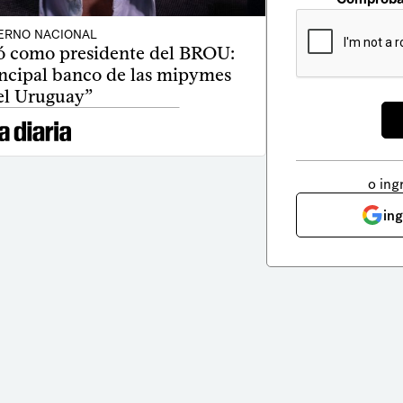
ERNO NACIONAL
ó como presidente del BROU:
incipal banco de las mipymes
el Uruguay”
o ing
in